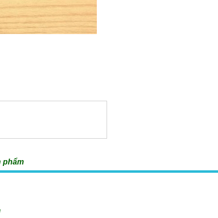
n phẩm
c