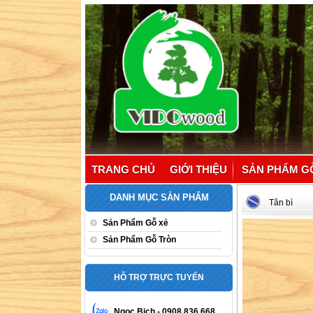
TRANG CHỦ
GIỚI THIỆU
SẢN PHẨM G
DANH MỤC SẢN PHẨM
Tân bì
Sản Phẩm Gỗ xẻ
Sản Phẩm Gỗ Tròn
HỖ TRỢ TRỰC TUYẾN
Ngoc Bich - 0908 836 668