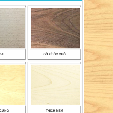
GAI
GỖ XẺ ÓC CHÓ
 CỨNG
THÍCH MỀM