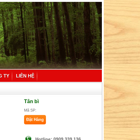
G TY
LIÊN HỆ
Tân bì
Mã SP:
Đặt Hàng
Hotline: 0909 339 136