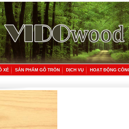
Ỗ XẺ
SẢN PHẨM GỖ TRÒN
DỊCH VỤ
HOẠT ĐỘNG CÔN