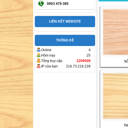
0903 479 385
LIÊN KẾT WEBSITE
THỐNG KÊ
Online
4
Hôm nay
25
Tổng truy cập
2209509
SỒ
IP của bạn
216.73.216.228
T