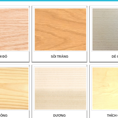
I ĐỎ
SỒI TRẮNG
DẺ 
HÔNG
DƯƠNG
THÍCH