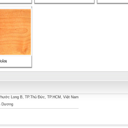
RĂN
.Phước Long B, TP.Thủ Đức, TP.HCM
, Vi
ệt Nam
nh Dương