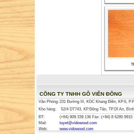
T
CÔNG TY TNHH GỖ VIỄN ĐÔNG
Văn Phòng:
231 Đường III, KDC Khang Điền, KP.6, P
Kho hàng:
52/4 DT743, KP.Đông Tân, TP.Dĩ An, Bì
ĐT:
(+84)
909 339 136
Fax: (+84) 8 6280 9915
Mail:
tuyet
@vidowood.com
Web:
www.vidowood.com